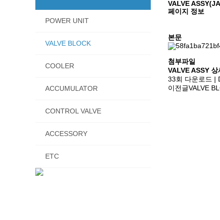
VALVE ASSY(JA
페이지 정보
POWER UNIT
본문
VALVE BLOCK
첨부파일
COOLER
VALVE ASSY 상
33회 다운로드 | DA
ACCUMULATOR
이전글
VALVE B
CONTROL VALVE
ACCESSORY
ETC